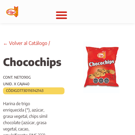
← Volver al Catálogo /
Chocochips
CONT. NETO
90G
UNID. X CAJA
40
CÓDIGO
7730116142143
Harina de trigo
enriquecida (*), azúcar,
grasa vegetal, chips símil
chocolate (azúcar, grasa
vegetal, cacao,