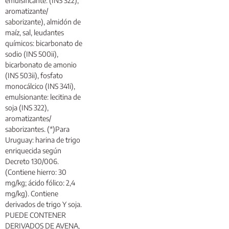
emulsificante: (INS 322),
aromatizante/
saborizante), almidón de
maíz, sal, leudantes
químicos: bicarbonato de
sodio (INS 500ii),
bicarbonato de amonio
(INS 503ii), fosfato
monocálcico (INS 341i),
emulsionante: lecitina de
soja (INS 322),
aromatizantes/
saborizantes. (*)Para
Uruguay: harina de trigo
enriquecida según
Decreto 130/006.
(Contiene hierro: 30
mg/kg; ácido fólico: 2,4
mg/kg). Contiene
derivados de trigo Y soja.
PUEDE CONTENER
DERIVADOS DE AVENA,